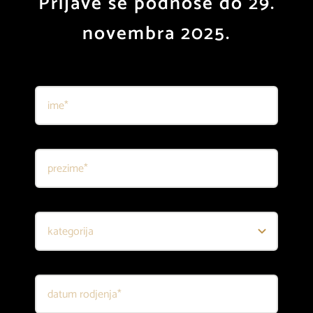
Prijave se podnose do 29.
arhiva
novembra 2025.
kontakt
eng