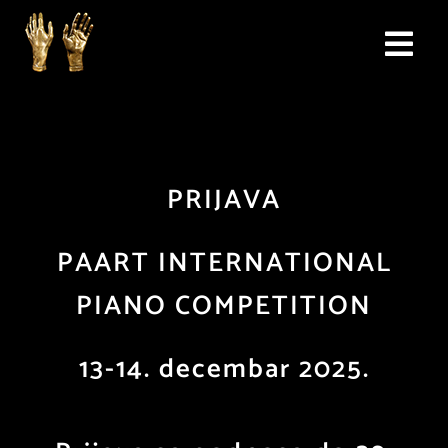
Skip
to
Togg
content
Navi
početna
takmičenje
PRIJAVA
propozicije
PAART INTERNATIONAL
PIANO COMPETITION
žiri
rezultati
13-14. decembar 2025.
prijava